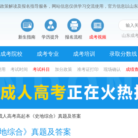
考政策解读及报名指导服务，网站信息仅供学习交流使用，官方信息以山东
山东成考
新生指南
学历提升
报名流程
成考视频
成考院校
成考专业
成考培训
录取分数线
费用
考试时间
考试科目
加分政策
准考证打印
现场确认
成绩
东成人高考高起本《史地综合》真题及答案
史地综合》真题及答案