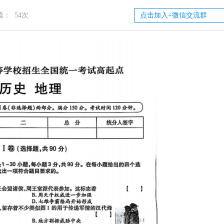
读：
54次