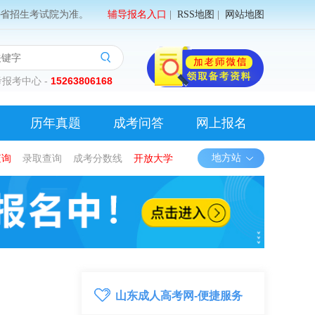
省招生考试院为准。
辅导报名入口
|
RSS地图
|
网站地图
报考中心 -
15263806168
历年真题
成考问答
网上报名
查询
录取查询
成考分数线
开放大学
地方站
山东成人高考网-便捷服务