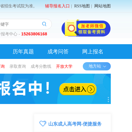
省招生考试院为准。
辅导报名入口
|
RSS地图
|
网站地图
报考中心 -
15263806168
历年真题
成考问答
网上报名
查询
录取查询
成考分数线
开放大学
地方站
山东成人高考网-便捷服务