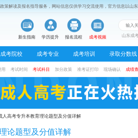
考政策解读及报名指导服务，网站信息仅供学习交流使用，官方信息以山东
山东成考
新生指南
学历提升
报名流程
成考视频
成考院校
成考专业
成考培训
录取分数线
费用
考试时间
考试科目
加分政策
准考证打印
现场确认
成绩
东成人高考专升本教育理论题型及分值详解
育理论题型及分值详解