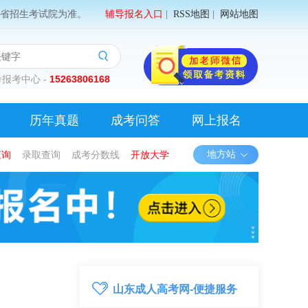
省招生考试院为准。
辅导报名入口
|
RSS地图
|
网站地图
报考中心 -
15263806168
历年真题
成考问答
网上报名
查询
录取查询
成考分数线
开放大学
地方站
山东成人高考网-便捷服务