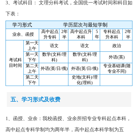
3、考试科目： 文理分科考试，全国统一考试时间和科目如
下表：
学习形式
学历层次与最短学制
高中起点
2年
高中起点升
5
专科起点
2年
业余、函授
年
升专科
半
本科
升本科
半
第一天
语文
语文
政治
上午
第一天
数学(文科/理
数学(文科/理
外语(英)
考试科
下午
科)
科)
目时间
第二天
专业基础课(随
外语(英/日/俄)
外语(英/日/俄)
上午
专业不同)
第二天
史地(文科)/理
下午
化(理科)
五、学习形式及收费
1、函授、业余：我校函授、业余所招专业专科起点本科，
高中起点专科学制均为两年半，高中起点本科学制为五