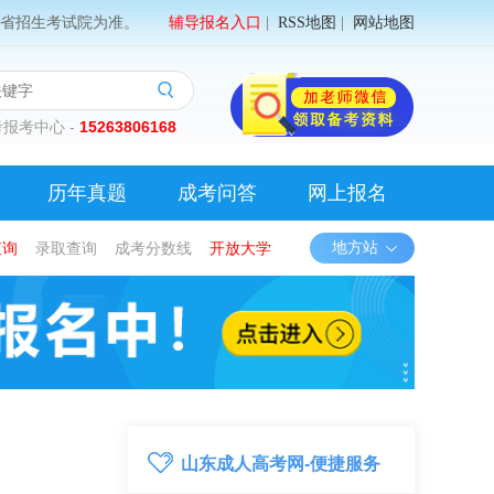
省招生考试院为准。
辅导报名入口
|
RSS地图
|
网站地图
报考中心 -
15263806168
历年真题
成考问答
网上报名
查询
录取查询
成考分数线
开放大学
地方站
山东成人高考网-便捷服务